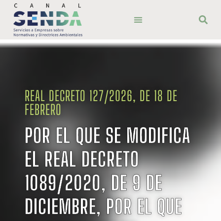
ÁMBITO TERRITORIAL
BUENAS PRÁCTICAS
REAL DECRETO 127/2026, DE 18 DE
FEBRERO
POR EL QUE SE MODIFICA
EL REAL DECRETO
1089/2020, DE 9 DE
DICIEMBRE, POR EL QUE