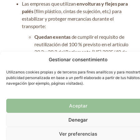
Las empresas que utilizan
envolturas y flejes para
palés
(film plástico, cintas de sujeción, etc.) para
estabilizar y proteger mercancías durante el
transporte:
Quedan exentas
de cumplir el requisito de
reutilización del 100 % previsto en el artículo
29.2 y 29.3 del Reglamento (UE) 2025/40 de
envases y residuos de envases.
Gestionar consentimiento
Utilizamos cookies propias y de terceros para fines analíticos y para mostrar
La exención se aplica únicamente a:
publicidad personalizada en base a un perfil elaborado a partir de tus hábitos
navegación (por ejemplo, páginas visitadas).
Envases utilizados para la
estabilización y
protección de productos sobre palés
durante el transporte
.
Aceptar
Denegar
Ver preferencias