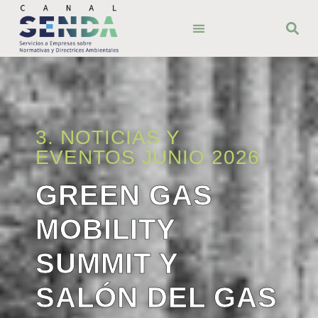
ÁMBITO TERRITORIAL
BUENAS PRÁCTICAS
3. NOTICIAS Y
EVENTOS JUNIO 2026
GREEN GAS
MOBILITY
SUMMIT Y
SALÓN DEL GAS