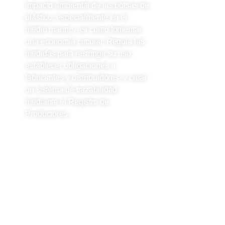
impacto ambiental de las bolsas de
plástico, especialmente en el
medio marino, así como fomentar
una economía circular. Regula las
medidas para restringir su uso,
establecer obligaciones a
fabricantes y distribuidores, y crear
un sistema de trazabilidad
mediante el Registro de
Productores.