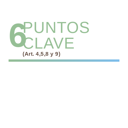
6
PUNTOS
CLAVE
(Art. 4,5,8 y 9)
Desde el 1 de julio de 2018
, se
prohíbe la
entrega gratuita de bolsas de plástico ligeras
y muy ligeras
, salvo que sean compostables.
Desde el 1 de enero de 2020
, queda
prohibida
la entrega de bolsas de plástico ligeras y muy
ligeras
(menos de 50 micras), excepto si son
compostables
.